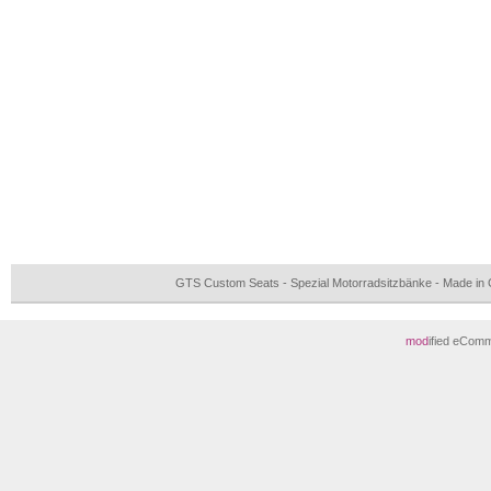
GTS Custom Seats - Spezial Motorradsitzbänke - Made i
mod
ified eCom