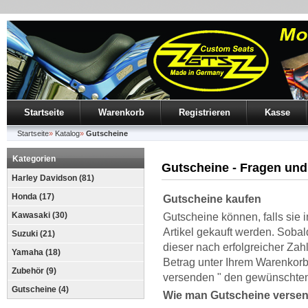
Startseite
Warenkorb
Registrieren
Kasse
Startseite
»
Katalog
»
Gutscheine
Kategorien
Gutscheine - Fragen und
Harley Davidson (81)
Honda (17)
Gutscheine kaufen
Kawasaki (30)
Gutscheine können, falls sie
Artikel gekauft werden. Soba
Suzuki (21)
dieser nach erfolgreicher Zah
Yamaha (18)
Betrag unter Ihrem Warenkorb
Zubehör (9)
versenden " den gewünschten
Gutscheine (4)
Wie man Gutscheine versen