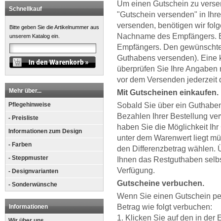
Um einen Gutschein zu versend
Schnellkauf
"Gutschein versenden" in Ihr
versenden, benötigen wir fol
Bitte geben Sie die Artikelnummer aus
Nachname des Empfängers. Ei
unserem Katalog ein.
Empfängers. Den gewünschten
Guthabens versenden). Eine k
überprüfen Sie Ihre Angaben
vor dem Versenden jederzeit d
Mehr über...
Mit Gutscheinen einkaufen.
Pflegehinweise
Sobald Sie über ein Guthabe
Bezahlen Ihrer Bestellung v
- Preisliste
haben Sie die Möglichkeit Ih
Informationen zum Design
unter dem Warenwert liegt mü
- Farben
den Differenzbetrag wählen. 
- Steppmuster
Ihnen das Restguthaben selbst
Verfügung.
- Designvarianten
Gutscheine verbuchen.
- Sonderwünsche
Wenn Sie einen Gutschein pe
Betrag wie folgt verbuchen:
Informationen
1. Klicken Sie auf den in der
Wir über uns