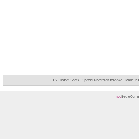
GTS Custom Seats - Spezial Motorradsitzbänke - Made i
mod
ified eCom