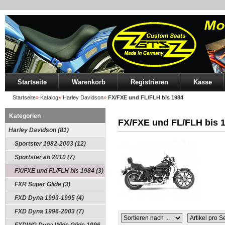
Startseite
Warenkorb
Registrieren
Kasse
Startseite
»
Katalog
»
Harley Davidson
»
FX/FXE und FL/FLH bis 1984
Kategorien
FX/FXE und FL/FLH bis 
Harley Davidson (81)
Sportster 1982-2003 (12)
Sportster ab 2010 (7)
FX/FXE und FL/FLH bis 1984 (3)
FXR Super Glide (3)
FXD Dyna 1993-1995 (4)
FXD Dyna 1996-2003 (7)